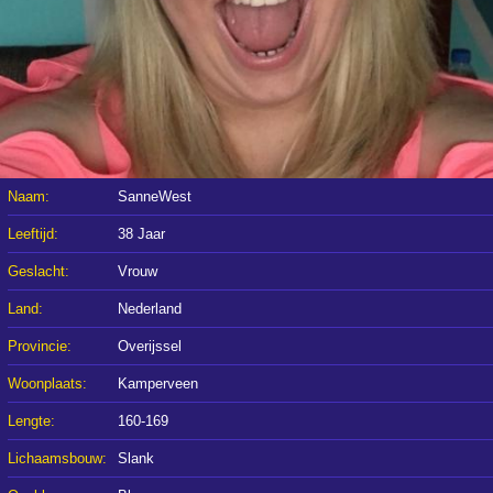
Naam:
SanneWest
Leeftijd:
38 Jaar
Geslacht:
Vrouw
Land:
Nederland
Provincie:
Overijssel
Woonplaats:
Kamperveen
Lengte:
160-169
Lichaamsbouw:
Slank