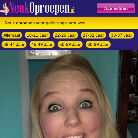
Aanmelden
Neuk oproepen voor geile single vrouwen
Allemaal
18-21 Jaar
22-26 Jaar
27-32 Jaar
33-37 Jaar
38-44 Jaar
45-49 Jaar
50-59 Jaar
60-99 Jaar