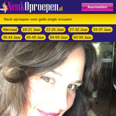
Aanmelden
Neuk oproepen voor geile single vrouwen
Allemaal
18-21 Jaar
22-26 Jaar
27-32 Jaar
33-37 Jaar
38-44 Jaar
45-49 Jaar
50-59 Jaar
60-99 Jaar